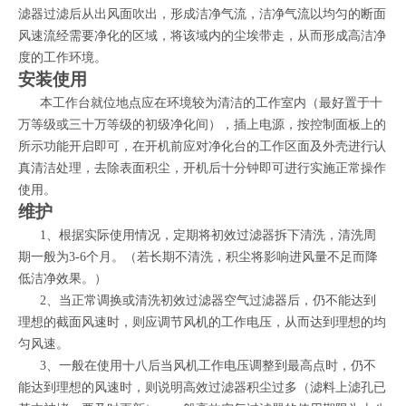
滤器过滤后从出风面吹出，形成洁净气流，洁净气流以均匀的断面
风速流经需要净化的区域，将该域内的尘埃带走，从而形成高洁净
度的工作环境。
安装使用
本工作台就位地点应在环境较为清洁的工作室内（最好置于十
万等级或三十万等级的初级净化间），插上电源，按控制面板上的
所示功能开启即可，在开机前应对净化台的工作区面及外壳进行认
真清洁处理，去除表面积尘，开机后十分钟即可进行实施正常操作
使用。
维护
1
、根据实际使用情况，定期将初效过滤器拆下清洗，清洗周
期一般为
3-6
个月。（若长期不清洗，积尘将影响进风量不足而降
低洁净效果。）
2
、当正常调换或清洗初效过滤器空气过滤器后，仍不能达到
理想的截面风速时，则应调节风机的工作电压，从而达到理想的均
匀风速。
3
、一般在使用十八后当风机工作电压调整到最高点时，仍不
能达到理想的风速时，则说明高效过滤器积尘过多（滤料上滤孔已