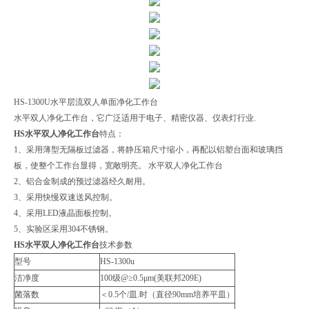
HS-1300U水平层流双人单面净化工作台
水平双人净化工作台，它广泛适用于电子、精密仪器、仪表灯行业.
HS水平双人净化工作台
特点：
1、采用薄型无隔板过滤器，将静压箱尺寸缩小，再配以铝塑台面和玻璃挡
板，使整个工作台显得，宽敞明亮。 水平双人净化工作台
2、铝合金制成的预过滤器经久耐用。
3、采用快慢双速送风控制。
4、采用LED液晶面板控制。
5、实验区采用304不锈钢。
HS水平双人净化工作台
技术参数
型号
HS-1300u
洁净度
100级@≥0.5μm(美联邦209E)
菌落数
＜0.5个/皿.时（直径90mm培养平皿）