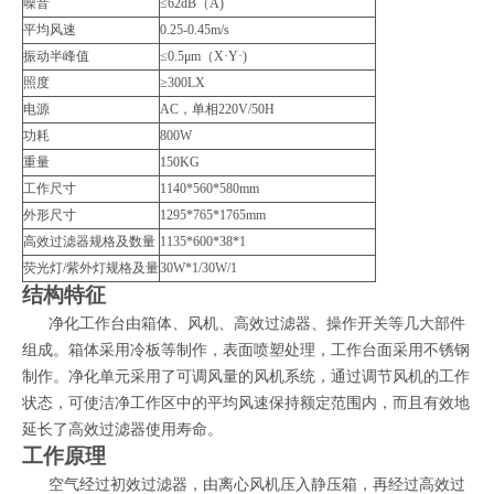
噪音
≤62dB（A)
平均风速
0.25-0.45m/s
振动半峰值
≤0.5μm（X·Y·)
照度
≥300LX
电源
AC，单相220V/50H
功耗
800W
重量
150KG
工作尺寸
1140*560*580mm
外形尺寸
1295*765*1765mm
高效过滤器规格及数量
1135*600*38*1
荧光灯/紫外灯规格及量
30W*1/30W/1
结构特征
净化工作台由箱体、风机、高效过滤器、操作开关等几大部件
组成。箱体采用冷板等制作，表面喷塑处理，工作台面采用不锈钢
制作。净化单元采用了可调风量的风机系统，通过调节风机的工作
状态，可使洁净工作区中的平均风速保持额定范围内，而且有效地
延长了高效过滤器使用寿命。
工作原理
空气经过初效过滤器，由离心风机压入静压箱，再经过高效过