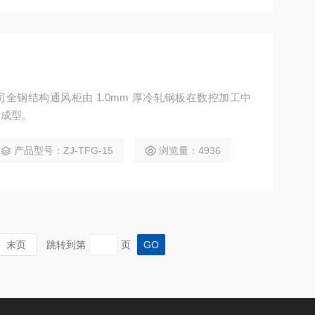
全钢结构通风柜由 1.0mm 厚冷轧钢板在数控加工中
后成型。
产品型号：ZJ-TFG-15
浏览量：4936
末页
跳转到第
页