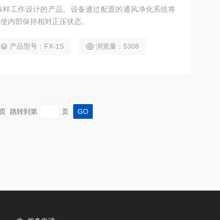
取样工作设计的产品。设备通过配置的通风净化系统将
并使内部保持相对正压状态。
产品型号：FX-1S
浏览量：5308
 末页 跳转到第
页