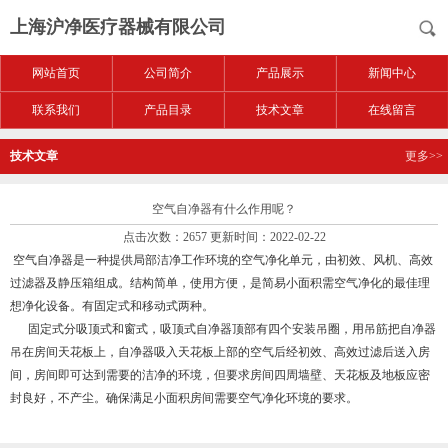
上海沪净医疗器械有限公司
网站首页
公司简介
产品展示
新闻中心
联系我们
产品目录
技术文章
在线留言
技术文章
更多>>
空气自净器有什么作用呢？
点击次数：2657 更新时间：2022-02-22
空气自净器是一种提供局部洁净工作环境的空气净化单元，由初效、风机、高效
过滤器及静压箱组成。结构简单，使用方便，是简易小面积需空气净化的最佳理
想净化设备。有固定式和移动式两种。
固定式分吸顶式和窗式，吸顶式自净器顶部有四个安装吊圈，用吊筋把自净器
吊在房间天花板上，自净器吸入天花板上部的空气后经初效、高效过滤后送入房
间，房间即可达到需要的洁净的环境，但要求房间四周墙壁、天花板及地板应密
封良好，不产尘。确保满足小面积房间需要空气净化环境的要求。