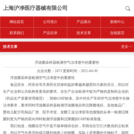
上海沪净医疗器械有限公司
网站首页
公司简介
产品展示
新闻中心
联系我们
产品目录
技术文章
在线留言
技术文章
更多>>
浮游菌采样器检测空气洁净度中的重要性
点击次数：2473 更新时间：2021-04-30
浮游菌采样器检测空气洁净度中的重要性
食品安全，药安全等关系民生切身利益的事越来越受到大家的关注，所以对
生产企业和公共机构有更高的要求。在生产企业标准中较为严格的是制药企业的
《药品生产质量管理规范》，简称GMP标准。其中对生产车间空气洁净度中生物
洁净要求，要求同时浮游菌采样器检测浮游菌项目和沉降菌项目。其他食品厂、
婴幼儿配方乳制品厂房、院手术室、发酵工业洁净室等也慢慢的从单一检测沉降
菌到更为严格的双向同时检测浮游菌和沉降菌的GMP标准靠拢。
我们知道，细菌在空气中是不能单独存在的，常附在比它们大数倍的尘粒表
面，所以空气中悬浮的或沉降到地面上的细菌，实际上是带菌的生物粒子，因而