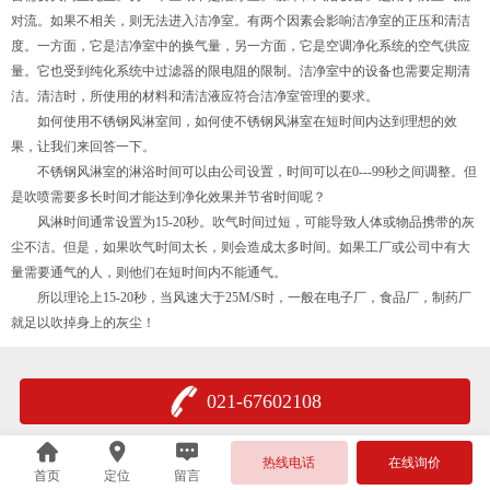
对流。如果不相关，则无法进入洁净室。有两个因素会影响洁净室的正压和清洁
度。一方面，它是洁净室中的换气量，另一方面，它是空调净化系统的空气供应
量。它也受到纯化系统中过滤器的限电阻的限制。洁净室中的设备也需要定期清
洁。清洁时，所使用的材料和清洁液应符合洁净室管理的要求。
如何使用不锈钢风淋室间，如何使不锈钢风淋室在短时间内达到理想的效
果，让我们来回答一下。
不锈钢风淋室的淋浴时间可以由公司设置，时间可以在0---99秒之间调整。但
是吹喷需要多长时间才能达到净化效果并节省时间呢？
风淋时间通常设置为15-20秒。吹气时间过短，可能导致人体或物品携带的灰
尘不洁。但是，如果吹气时间太长，则会造成太多时间。如果工厂或公司中有大
量需要通气的人，则他们在短时间内不能通气。
所以理论上15-20秒，当风速大于25M/S时，一般在电子厂，食品厂，制药厂
就足以吹掉身上的灰尘！
021-67602108
热线电话
在线询价
首页
定位
留言