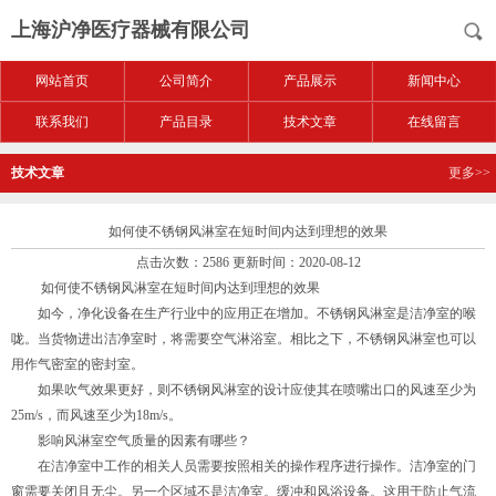
上海沪净医疗器械有限公司
网站首页
公司简介
产品展示
新闻中心
联系我们
产品目录
技术文章
在线留言
技术文章
更多>>
如何使不锈钢风淋室在短时间内达到理想的效果
点击次数：2586 更新时间：2020-08-12
如何使不锈钢风淋室在短时间内达到理想的效果
如今，净化设备在生产行业中的应用正在增加。不锈钢风淋室是洁净室的喉
咙。当货物进出洁净室时，将需要空气淋浴室。相比之下，不锈钢风淋室也可以
用作气密室的密封室。
如果吹气效果更好，则不锈钢风淋室的设计应使其在喷嘴出口的风速至少为
25m/s，而风速至少为18m/s。
影响风淋室空气质量的因素有哪些？
在洁净室中工作的相关人员需要按照相关的操作程序进行操作。洁净室的门
窗需要关闭且无尘。另一个区域不是洁净室。缓冲和风浴设备。这用于防止气流