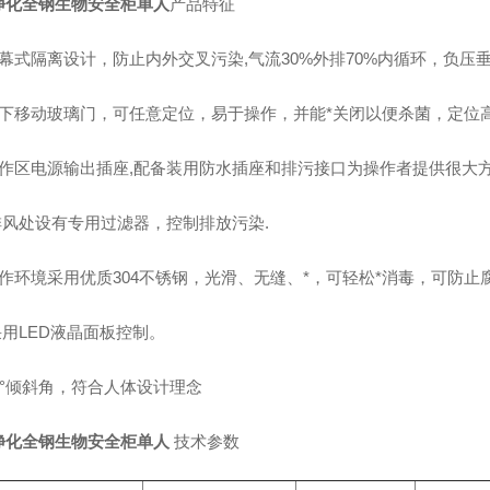
净化全钢生物安全柜单人
产品特征
气幕式隔离设计，防止内外交叉污染,气流30%外排70%内循环，负压
上下移动玻璃门，可任意定位，易于操作，并能*关闭以便杀菌，定位
工作区电源输出插座,配备装用防水插座和排污接口为操作者提供很大
、排风处设有专用过滤器，控制排放污染.
工作环境采用优质304不锈钢，光滑、无缝、*，可轻松*消毒，可防
采用LED液晶面板控制。
0°倾斜角，符合人体设计理念
净化全钢生物安全柜单人
技术参数