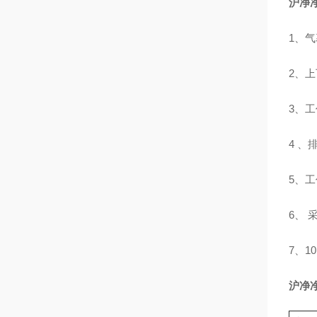
沪净
1、
2、
3、
4 
5、
6、 
7、1
沪净