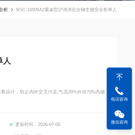
全柜
BSC-1000IIA2紧凑型沪净净化全钢生物安全柜单人
单人
离设计，防止内外交叉污染,气流30%外排70%内循
电话咨询
，并能*关闭以便杀菌，定位高度限位报警提示。
和排污接口为操作者提供很大方便
微信咨询
更新时间：2026-07-06