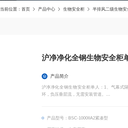
当前位置：
首页
产品中心
生物安全柜
半排风二级生物安
沪净净化全钢生物安全柜
产品简介
沪净净化全钢生物安全柜单人：1、气幕式隔
环，负压垂层流，无需安装管道。
2、上下移动玻璃门，可任意定位，易于操作
3、工作区电源输出插座,配备装用防水插座
产品型号：BSC-1000IIA2紧凑型