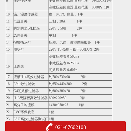
9
压差传感器
中效压差传感器 量程范围：0只300Pa 1件
高效压差传感器 量程范围：0500Pa 1件
10
温、湿度传感器
度：0.01℃ 数量：1件
11
电源开关
三相；30A 1件
12
防水防尘5孔插座
220V；50H 2件
13
急停开关
单相 1件
14
报警指示灯
压差、风速、温湿度限报警 1件
15
照明灯
220V T5 亮度不低于300LUX 2盏
高效压差表 0-500Pa
中效压差表 0-250Pa
16
压差表
初效压差表 0-60Pa
17
液槽H14高效过滤器
约700x730x90 2套
18
F8中效过滤袋
约650x440x300 2套
19
G4初效预过滤器
约600x380x20 2套
20
H13无隔板高效过滤器
600x220x50 2套
21
高分子均流膜
1430x950x25 1套
22
PVC环保软帘
1套
23
PAO高效过滤器测试口
1组
24
设备电源、功率
380V，2.5KW， 50H
021-67602108