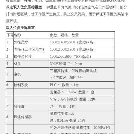
称量室是一种用于制药、微生物和科学实验等场所的局部净化设备,PLC变频
调速
双人位负压称量室
一种垂直单向气流, 部分洁净空气在工作区循环，部分
排出附近区域，使工作区产生负压，防止交叉污染，用于保证工作区的高洁净
度环境。
双人位负压称量室
序号
名称
参数、规格、数量
1
外径尺寸
1600x1400x2400（宽x深x高）
2
内径（工作区尺寸）
1500x1000x1950（宽x深x高）
3
操作台尺寸
1000x500x600（宽x深x高）
4
材质
304不锈钢 T=1.0mm
三相高转速、低噪音轴流风机
5
电机
；0.75KW、50H 2台
6
控制系统
PLC： 数量 ：1台
变频器： 1.5KW 数量：1台
V/A ；A/V转换器 数量：2件
7
触摸屏
7# 数量：1套
量程范围 01m/s
8
风速传感器
度：0.01m/s 数量：1件
初效压差传感器 量程范围：0250Pa 1件