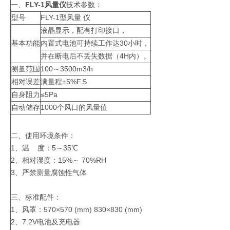
一、
FLY-1
风量仪
技术参数：
型号
FLY-1型风量 仪
液晶显示，配有打印接口，
基本功能
内置式电池可持续工作达30小时，
并在断电后不丢失数据（4H内）。
测量范围
100～3500m3/h
相对误差
满量程±5%F.S
自身阻力
≤5Pa
自动储存
1000个风口的风量值
二、使用环境条件：
1、温 度：5～35℃
2、相对湿度：15%～ 70%RH
3、严禁测量腐蚀性气体
三、标准配件：
1、风罩：570×570 (mm) 830×830 (mm)
2、7.2V电池及充电器