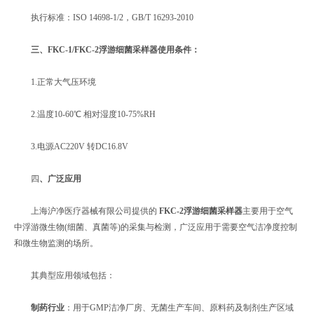
执行标准：ISO 14698-1/2，GB/T 16293-2010
三、
FKC-1/FKC-2浮游细菌采样器
使用条件：
1.正常大气压环境
2.温度10-60℃ 相对湿度10-75%RH
3.电源AC220V 转DC16.8V
四
、广泛应用
上海沪净医疗器械有限公司提供的
FKC-2浮游细菌采样器
主要用于空气
中浮游微生物(细菌、真菌等)的采集与检测，广泛应用于需要空气洁净度控制
和微生物监测的场所。
其典型应用领域包括：
制药行业
：用于GMP洁净厂房、无菌生产车间、原料药及制剂生产区域