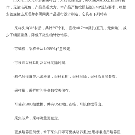
FKC-1/FKC-2浮游菌采样器，为彩色触摸屏，外壳采用ABS工程塑料制
作，无清洁死角，产品美观大方。本产品严格按照新版GMP规范要求，根据
安德森撞击原理并参照同类产品进行设计制造。它具有下列特点：
·采样头为316材质，共计397个孔，直径φ0.7mm微孔(直孔，无倒角)，减
少了细菌重叠，降低了微生物计数错误。
·可编程，采样量从1-9999L任意设定。
·可设置采样延时及采样间隔时间。
·彩色触摸屏显示采样量，采样延时，采样间隔，采样流量等参数。
·采样量，采样时间等参数按页储存。
·可储存5000组数据。并有USB端口连接，可以数据导出。
·采集芯片，采样流量更稳定。
·更换培养皿简便，拿下采集口即可更换培养皿(使用标准通用培养皿