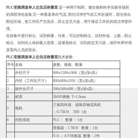
PLC变频调速单人位负压称量室
是一种用于制药、微生物和科学实验等场所
的局部净化设备,它一种垂直单向气流, 部分洁净空气在工作区循环，部分排出
附近区域，使工作区产生负压，防止交叉污染，用于保证工作区的高洁净度环
境。
在设备中进行粉尘、试剂称量、分装，可以控制粉尘、试剂外溢、上扬，防止
粉尘、试剂对人体的吸入危害，还避免粉尘、试剂的交叉污染，保护外界环境
及室内人员的安全。
PLC变频调速单人位负压称量室
技术参数
序号
名称
参数、规格、数量
1
外径尺寸
900x1200x2400（宽x深x高）
2
内径（工作区尺寸）
800x800x1950（宽x深x高）
3
操作台尺寸
500x500x600（宽x深x高）
4
材质
304不锈钢 T=1.0mm
三相高转速、低噪音轴流风机
5
电机
；0.75KW、50H 1台
6
控制系统
PLC： 数量 ：1台
变频器：1.5KW 数量：1台
V/A ；A/V转换器 数量：2件