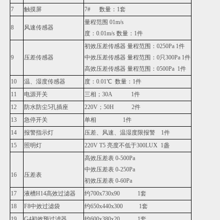
7
触摸屏
7# 数量：1套
量程范围 01m/s
8
风速传感器
度：0.01m/s 数量：1件
初效压差传感器 量程范围：0250Pa 1件
9
压差传感器
中效压差传感器 量程范围：0只300Pa 1件
高效压差传感器 量程范围：0500Pa 1件
10
温、湿度传感器
度：0.01℃ 数量：1件
11
电源开关
三相；30A 1件
12
防水防尘5孔插座
220V；50H 2件
13
急停开关
单相 1件
14
报警指示灯
压差、风速、温湿度限报警 1件
15
照明灯
220V T5 亮度不低于300LUX 1盏
高效压差表 0-500Pa
中效压差表 0-250Pa
16
压差表
初效压差表 0-60Pa
17
液槽H14高效过滤器
约700x730x90 1套
18
F8中效过滤袋
约650x440x300 1套
19
G4初效预过滤器
约600x380x20 1套