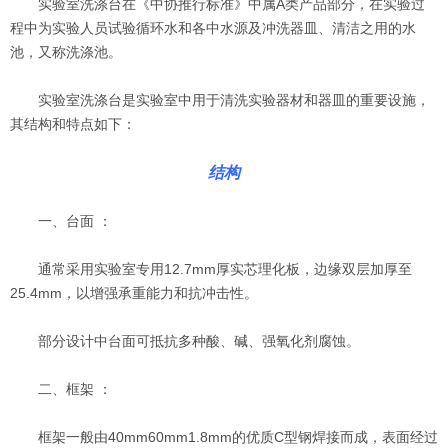
实验室洗涤台在《中协推行标准》中属A类产品部分，在实验过
程中为实验人员试验循环水和各中水源及冲洗器皿、清洁之用的水
池，又称洗涤池。
实验室洗涤台是实验室中用于清洗实验器材和器皿的重要设施，
其结构和特点如下：
结构
一、台面 ：
通常采用实验室专用12.7mm厚实芯理化板，边缘双层加厚至
25.4mm，以增强承重能力和抗冲击性。
部分设计中台面可抵抗多种酸、碱、强氧化剂腐蚀。
二、框架 ：
框架一般由40mm60mm1.8mm的优质C型钢焊接而成，表面经过