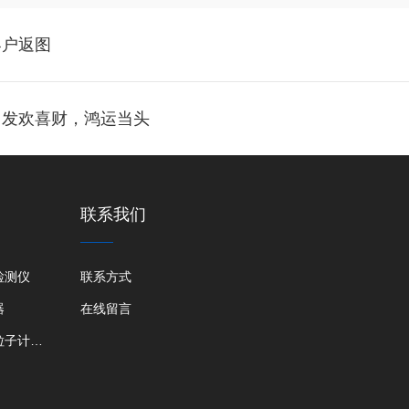
客户返图
，发欢喜财，鸿运当头
联系我们
检测仪
联系方式
器
在线留言
大流量尘埃粒子计数器