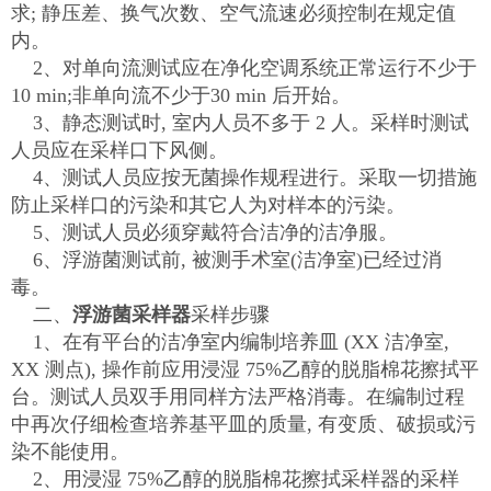
求; 静压差、换气次数、空气流速必须控制在规定值
内。
2、对单向流测试应在净化空调系统正常运行不少于
10 min;非单向流不少于30 min 后开始。
3、静态测试时, 室内人员不多于 2 人。采样时测试
人员应在采样口下风侧。
4、测试人员应按无菌操作规程进行。采取一切措施
防止采样口的污染和其它人为对样本的污染。
5、测试人员必须穿戴符合洁净的洁净服。
6、浮游菌测试前, 被测手术室(洁净室)已经过消
毒。
二、
浮游菌采样器
采样步骤
1、在有平台的洁净室内编制培养皿 (XX 洁净室,
XX 测点), 操作前应用浸湿 75%乙醇的脱脂棉花擦拭平
台。测试人员双手用同样方法严格消毒。在编制过程
中再次仔细检查培养基平皿的质量, 有变质、破损或污
染不能使用。
2、用浸湿 75%乙醇的脱脂棉花擦拭采样器的采样