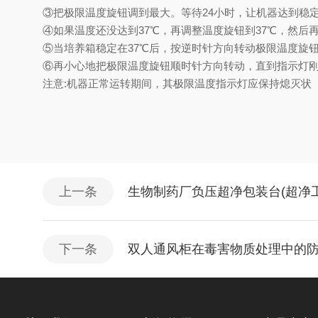
③
把极限温度旋钮调到最大。等待
24
小时，让机器达到稳
④
如果温度还没达到
37℃
，再调整温度旋钮到
37℃
，然后
⑤
当培养箱稳定在
37℃
后，按逆时针方向转动极限温度旋
⑥
再小心地把极限温度旋钮顺时针方向转动，直到指示灯
注意
:
机器正常运转期间，其极限温度指示灯应保持熄灭状
上一条
生物制药厂负压超净包装台(超净
下一条
双人通风柜在毒害物质处理中的