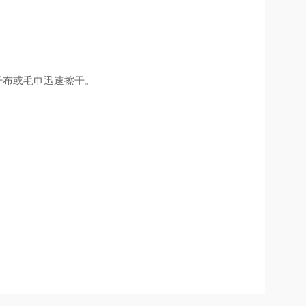
布或毛巾迅速擦干。