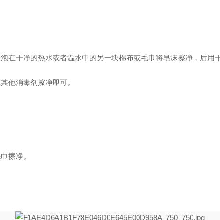
在干净的热水或者温水中的另一块棉布或毛巾将皂沫擦净，后用干
其他消毒剂擦净即可。
巾擦净。