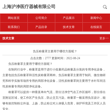
上海沪净医疗器械有限公司
网站首页
公司简介
产品展示
新闻中心
联系我们
产品目录
技术文章
在线留言
技术文章
更多>>
负压称量罩主要用于哪些方面呢？
点击次数：2777 更新时间：2022-08-24
负压称量罩主要用于哪些方面呢？
在制药行业中，称量罩是用于进行小批量药品称量及分装的专用净化设备，
主要包括负压称量罩和活性炭称量罩两种。负压称量罩主要用于制药、微生物研
究和科学实验等场所专用的局部净化设备，活性炭称量罩则主要用于水针车间活
性炭称量专用的局部净化设备。
称量罩可以提供一种垂直单向气流，部分洁净空气在工作区循环，部分排出
至附近区域，使工作区产生负压，防止交叉污染。称量罩一般采用负压设计，能
够有效控制粉尘外溢、上扬，防止粉尘对人体吸入危害，保护环境及工作区人员
安全。