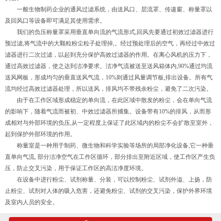
一般生物制药企业的通风过滤系统，由送风口、层流罩、传递窗、称量罩以
及回风口等设备即可满足其使用需求。
我们的负压称量罩采用垂直单向流的气流形式,回风先要通过初效过滤器进行
预过滤,将气流中的大颗粒粉尘粒子处理掉,。经过预处理后的空气，再经过中效过
滤器进行二次过滤，以起到充分保护高效过滤器的作用。在离心风机的压力下，
通过高效过滤器，使之达到洁净要求。洁净气流被送至送风箱体内,90%通过均流
送风网板，形成均匀的垂直送风气流，10%则通过风量调节板,排出设备。所有气
流均经过高效过滤器处理，所以送风，排风均不带残余粉尘，避免了二次污染。
由于在工作区域形成稳定的单向流，在此区域中散发的粉尘，会在单向气流
的影响下，随着气流而被初、中效过滤器所捕集。设备带有10%的排风，从而形
成相对与外部环境的负压,从一定程度上保证了此区域内的粉尘不会扩散至室外，
起到保护外部环境的作用。
称量室是一种用于制药、微生物和科学实验等场所的局部净化设备,它一种垂
直单向气流, 部分洁净空气在工作区循环，部分排出至附近区域，使工作区产生负
压，防止交叉污染，用于保证工作区的高洁净度环境。
在设备中进行粉尘、试剂称量、分装，可以控制粉尘、试剂外溢、上扬，防
止粉尘、试剂对人体的吸入危害，还避免粉尘、试剂的交叉污染，保护外界环境
及室内人员的安全。