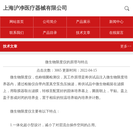
上海沪净医疗器械有限公司
网站首页
公司简介
产品展示
新闻中心
联系我们
产品目录
技术文章
在线留言
技术文章
更多>>
微生物限度仪的原理与特点
点击次数：3065 更新时间：2022-04-15
微生物限度仪，也称细菌检测仪，其工作原理是将供试品注入微生物限度培
养器内，通过检验仪自带内置真空泵负压抽滤，将供试品中微生物截留在滤膜
上，用取膜器取出滤膜，转移至配置好的固体培养基上，菌面朝上，平贴。盖上
盖子形成封闭的培养盒，置于相应的恒温培养箱内培养并计数。
微生物限度仪主要有以下特点：
1.一体化超小型设计，减小了对层流台操作空间的占用。