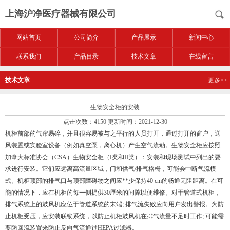
上海沪净医疗器械有限公司
网站首页
公司简介
产品展示
新闻中心
联系我们
产品目录
技术文章
在线留言
技术文章
更多>>
生物安全柜的安装
点击次数：4150 更新时间：2021-12-30
机柜前部的气帘易碎，并且很容易被与之平行的人员打开，通过打开的窗户，送
风装置或实验室设备（例如真空泵，离心机）产生空气流动。生物安全柜应按照
加拿大标准协会（CSA）生物安全柜（I类和II类）：安装和现场测试中列出的要
求进行安装。它们应远离高流量区域，门和供气/排气格栅，可能会中断气流模
式。机柜顶部的排气口与顶部障碍物之间应**少保持40 cm的畅通无阻距离。在可
能的情况下，应在机柜的每一侧提供30厘米的间隙以便维修。对于管道式机柜，
排气系统上的鼓风机应位于管道系统的末端; 排气流失败应向用户发出警报。为防
止机柜受压，应安装联锁系统，以防止机柜鼓风机在排气流量不足时工作; 可能需
要防回流装置来防止反向气流通过HEPA过滤器。