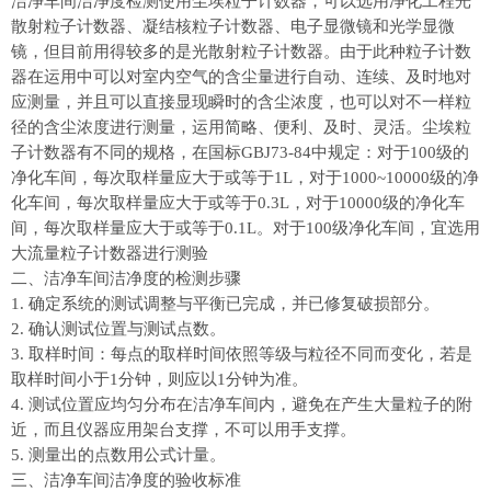
洁净车间洁净度检测使用尘埃粒子计数器，可以选用净化工程光
散射粒子计数器、凝结核粒子计数器、电子显微镜和光学显微
镜，但目前用得
较
多的是光散射粒子计数器。由于此种粒子计数
器在运用中可以对室内空气的含尘量进行自动、连续、及时地对
应测量，并且可以直接显现瞬时的含尘浓度，也可以对不一样粒
径的含尘浓度进行测量，运用简略、便利、及时、灵活。尘埃粒
子计数器有不同的规格，在国标
GBJ73-84中规定：对于100级的
净化车间，每次取样量应大于或等于1L，对于1000~10000级的净
化车间，每次取样量应大于或等于0.3L，对于10000级的净化车
间，每次取样量应大于或等于0.1L。对于100级净化车间，宜选用
大流量粒子计数器进行测验
二、洁净车间洁净度的检测步骤
1. 确定系统的测试调整与平衡已完成，并已修复破损部分。
2. 确认测试位置与测试点数。
3. 取样时间：每点的取样时间依照等级与粒径不同而变化，若是
取样时间小于1分钟，则应以1分钟为准。
4. 测试位置应均匀分布在洁净车间内，避免在产生大量粒子的附
近，而且仪器应用架台支撑，不可以用手支撑。
5. 测量出的点数用公式计量。
三、洁净车间洁净度的验收标准