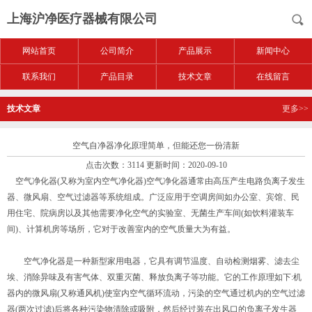
上海沪净医疗器械有限公司
网站首页
公司简介
产品展示
新闻中心
联系我们
产品目录
技术文章
在线留言
技术文章
更多>>
空气自净器净化原理简单，但能还您一份清新
点击次数：3114 更新时间：2020-09-10
空气净化器(又称为室内空气净化器)空气净化器通常由高压产生电路负离子发生
器、微风扇、空气过滤器等系统组成。广泛应用于空调房间如办公室、宾馆、民
用住宅、院病房以及其他需要净化空气的实验室、无菌生产车间(如饮料灌装车
间)、计算机房等场所，它对于改善室内的空气质量大为有益。
空气净化器是一种新型家用电器，它具有调节温度、自动检测烟雾、滤去尘
埃、消除异味及有害气体、双重灭菌、释放负离子等功能。它的工作原理如下:机
器内的微风扇(又称通风机)使室内空气循环流动，污染的空气通过机内的空气过滤
器(两次过滤)后将各种污染物清除或吸附，然后经过装在出风口的负离子发生器