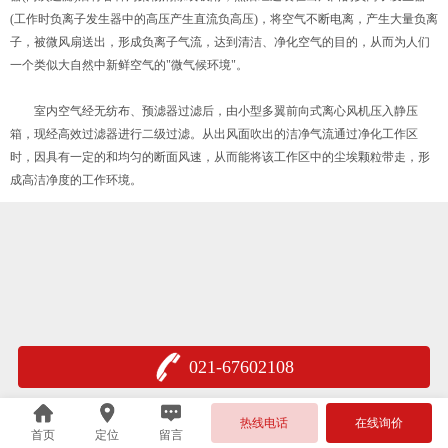
(工作时负离子发生器中的高压产生直流负高压)，将空气不断电离，产生大量负离
子，被微风扇送出，形成负离子气流，达到清洁、净化空气的目的，从而为人们
一个类似大自然中新鲜空气的"微气候环境"。
室内空气经无纺布、预滤器过滤后，由小型多翼前向式离心风机压入静压
箱，现经高效过滤器进行二级过滤。从出风面吹出的洁净气流通过净化工作区
时，因具有一定的和均匀的断面风速，从而能将该工作区中的尘埃颗粒带走，形
成高洁净度的工作环境。
021-67602108
热线电话
在线询价
首页
定位
留言