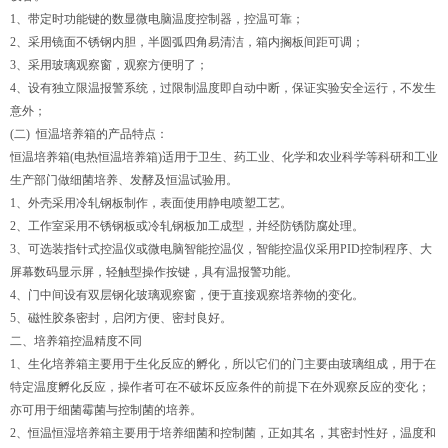
1、带定时功能键的数显微电脑温度控制器，控温可靠；
2、采用镜面不锈钢内胆，半圆弧四角易清洁，箱内搁板间距可调；
3、采用玻璃观察窗，观察方便明了；
4、设有独立限温报警系统，过限制温度即自动中断，保证实验安全运行，不发生
意外；
(二) 恒温培养箱的产品特点：
恒温培养箱(电热恒温培养箱)适用于卫生、药工业、化学和农业科学等科研和工业
生产部门做细菌培养、发酵及恒温试验用。
1、外壳采用冷轧钢板制作，表面使用静电喷塑工艺。
2、工作室采用不锈钢板或冷轧钢板加工成型，并经防锈防腐处理。
3、可选装指针式控温仪或微电脑智能控温仪，智能控温仪采用PID控制程序、大
屏幕数码显示屏，轻触型操作按键，具有温报警功能。
4、门中间设有双层钢化玻璃观察窗，便于直接观察培养物的变化。
5、磁性胶条密封，启闭方便、密封良好。
二、培养箱控温精度不同
1、生化培养箱主要用于生化反应的孵化，所以它们的门主要由玻璃组成，用于在
特定温度孵化反应，操作者可在不破坏反应条件的前提下在外观察反应的变化；
亦可用于细菌霉菌与控制菌的培养。
2、恒温恒湿培养箱主要用于培养细菌和控制菌，正如其名，其密封性好，温度和